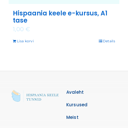
Hispaania keele e-kursus, A1
tase
1,00
€
Lisa korvi
Details
Avaleht
Kursused
Meist