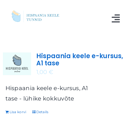
Skip
to
Tog
content
Nav
Kursused
Hispaania keele e-kursus,
Blogi
A1 tase
Meist
1,00
€
Küsimused
Hispaania keele e-kursus, A1
tase - lühike kokkuvõte
Kontakt
Lisa korvi
Details