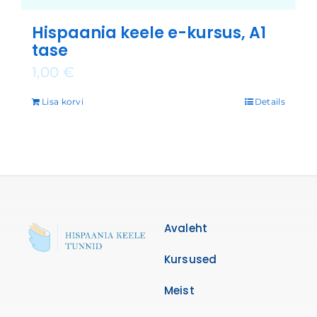
Hispaania keele e-kursus, A1
tase
1,00
€
Lisa korvi
Details
Avaleht
Kursused
Meist