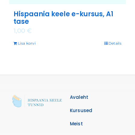
Hispaania keele e-kursus, A1
tase
1,00
€
Lisa korvi
Details
Avaleht
Kursused
Meist