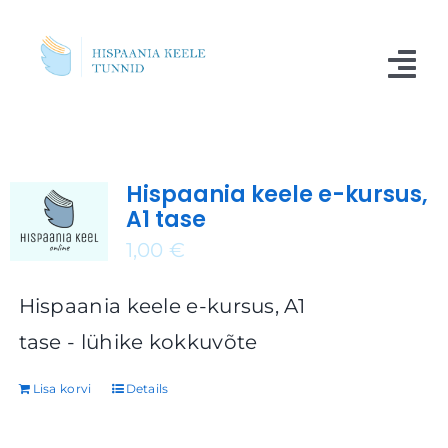
Skip
to
Tog
content
Nav
Kursused
Hispaania keele e-kursus,
Blogi
A1 tase
Meist
1,00
€
Küsimused
Hispaania keele e-kursus, A1
tase - lühike kokkuvõte
Kontakt
Lisa korvi
Details