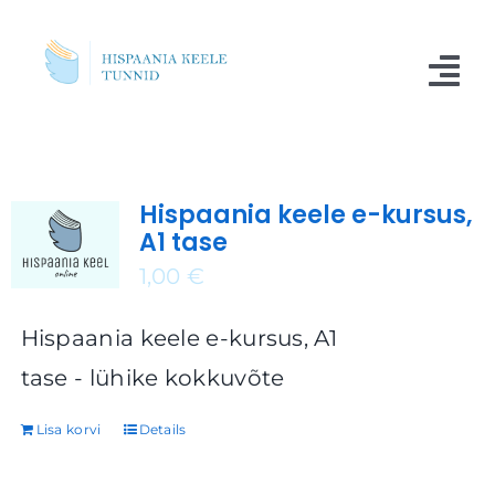
Skip
to
Tog
content
Nav
Kursused
Hispaania keele e-kursus,
Blogi
A1 tase
Meist
1,00
€
Küsimused
Hispaania keele e-kursus, A1
tase - lühike kokkuvõte
Kontakt
Lisa korvi
Details