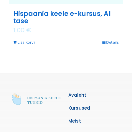
Hispaania keele e-kursus, A1
tase
1,00
€
Lisa korvi
Details
Avaleht
Kursused
Meist