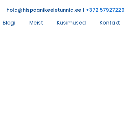
hola@hispaanikeeletunnid.ee |
+372 57927229
Blogi
Meist
Küsimused
Kontakt