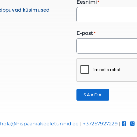
Eesnimi
*
kippuvad küsimused
E-post
*
*
hola@hispaaniakeeletunnid.ee
|
+37257927229
|