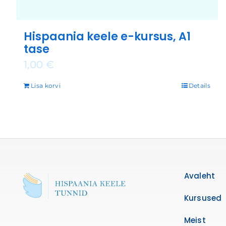
Hispaania keele e-kursus, A1
tase
1,00
€
Lisa korvi
Details
Avaleht
Kursused
Meist