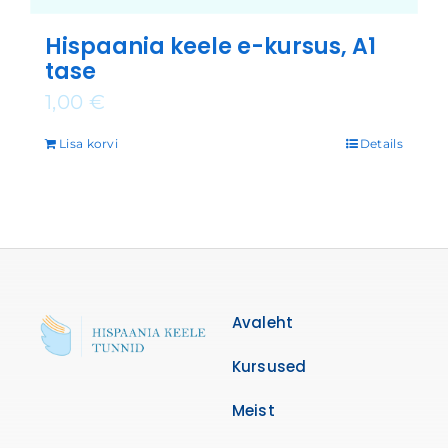
Hispaania keele e-kursus, A1
tase
1,00
€
Lisa korvi
Details
Avaleht
Kursused
Meist