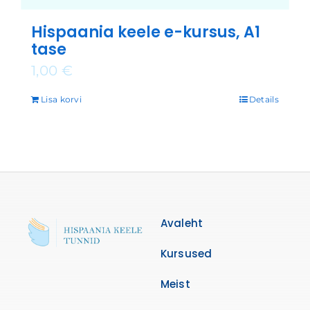
Hispaania keele e-kursus, A1
tase
1,00
€
Lisa korvi
Details
Avaleht
Kursused
Meist