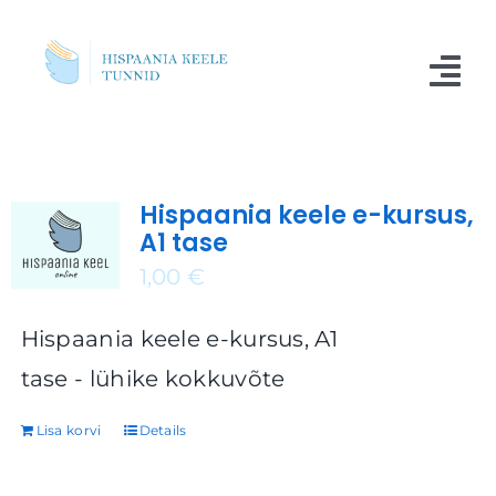
Skip
to
Tog
content
Nav
Kursused
Hispaania keele e-kursus,
Blogi
A1 tase
Meist
1,00
€
Küsimused
Hispaania keele e-kursus, A1
tase - lühike kokkuvõte
Kontakt
Lisa korvi
Details