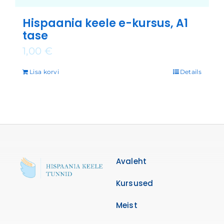
Hispaania keele e-kursus, A1
tase
1,00
€
Lisa korvi
Details
Avaleht
Kursused
Meist