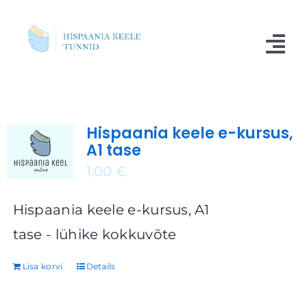
Skip
to
Tog
content
Nav
Kursused
Hispaania keele e-kursus,
Blogi
A1 tase
Meist
1,00
€
Küsimused
Hispaania keele e-kursus, A1
tase - lühike kokkuvõte
Kontakt
Lisa korvi
Details