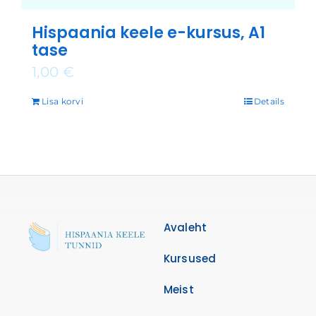
Hispaania keele e-kursus, A1
tase
1,00
€
Lisa korvi
Details
Avaleht
Kursused
Meist