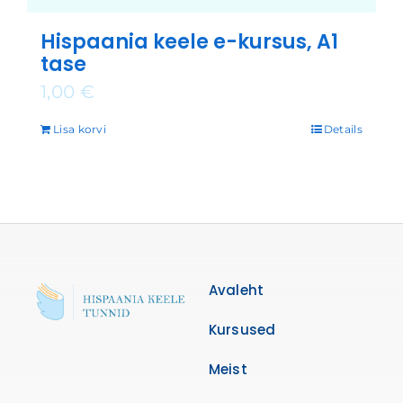
Hispaania keele e-kursus, A1
tase
1,00
€
Lisa korvi
Details
Avaleht
Kursused
Meist