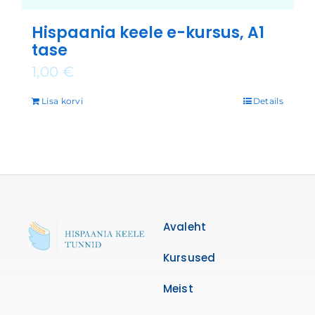
Hispaania keele e-kursus, A1
tase
1,00
€
Lisa korvi
Details
Avaleht
Kursused
Meist