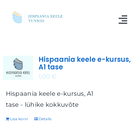
Skip
to
Tog
content
Nav
Kursused
Hispaania keele e-kursus,
Blogi
A1 tase
Meist
1,00
€
Küsimused
Hispaania keele e-kursus, A1
tase - lühike kokkuvõte
Kontakt
Lisa korvi
Details