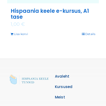
Hispaania keele e-kursus, A1
tase
1,00
€
Lisa korvi
Details
Avaleht
Kursused
Meist