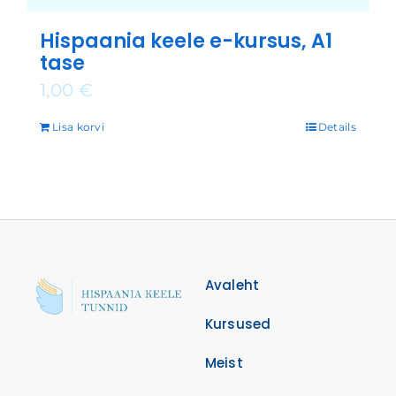
Hispaania keele e-kursus, A1
tase
1,00
€
Lisa korvi
Details
Avaleht
Kursused
Meist