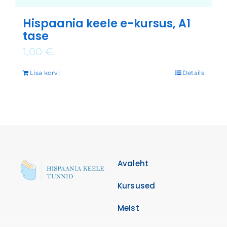
Hispaania keele e-kursus, A1
tase
1,00
€
Lisa korvi
Details
Avaleht
Kursused
Meist