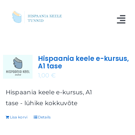
Skip
to
Tog
content
Nav
Kursused
Hispaania keele e-kursus,
Blogi
A1 tase
Meist
1,00
€
Küsimused
Hispaania keele e-kursus, A1
tase - lühike kokkuvõte
Kontakt
Lisa korvi
Details