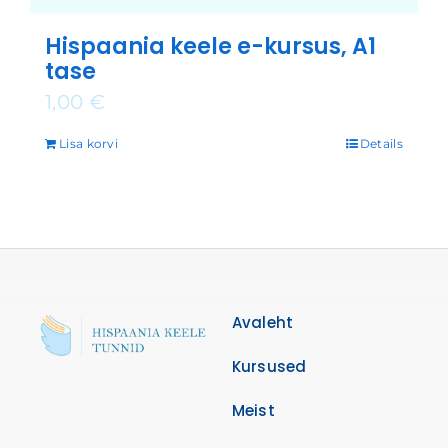
Hispaania keele e-kursus, A1
tase
1,00
€
Lisa korvi
Details
Avaleht
Kursused
Meist