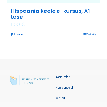
Hispaania keele e-kursus, A1
tase
1,00
€
Lisa korvi
Details
Avaleht
Kursused
Meist