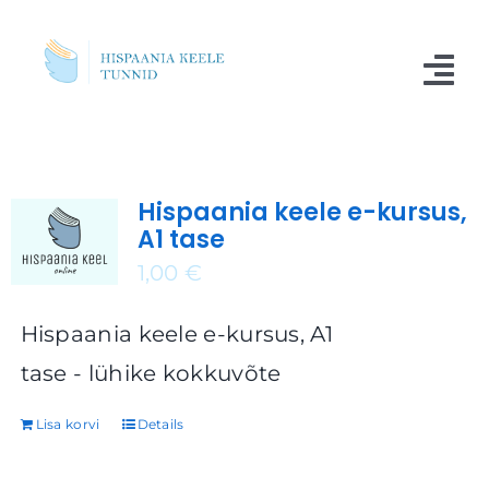
Skip
to
Tog
content
Nav
Kursused
Hispaania keele e-kursus,
Blogi
A1 tase
Meist
1,00
€
Küsimused
Hispaania keele e-kursus, A1
tase - lühike kokkuvõte
Kontakt
Lisa korvi
Details