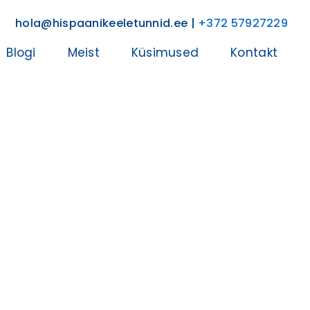
hola@hispaanikeeletunnid.ee |
+372 57927229
Blogi
Meist
Küsimused
Kontakt