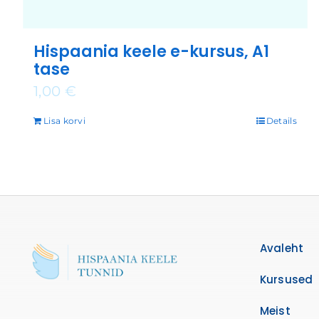
Hispaania keele e-kursus, A1
tase
1,00
€
Lisa korvi
Details
Avaleht
Kursused
Meist