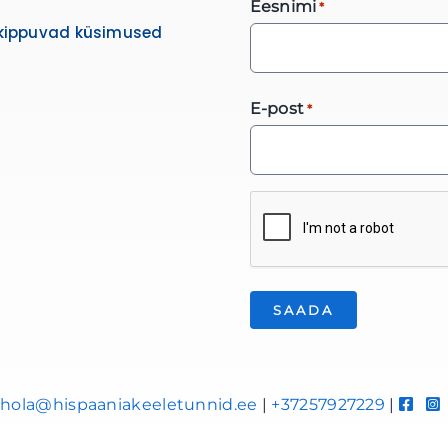
Eesnimi
*
kippuvad küsimused
E-post
*
*
hola@hispaaniakeeletunnid.ee
|
+37257927229
|