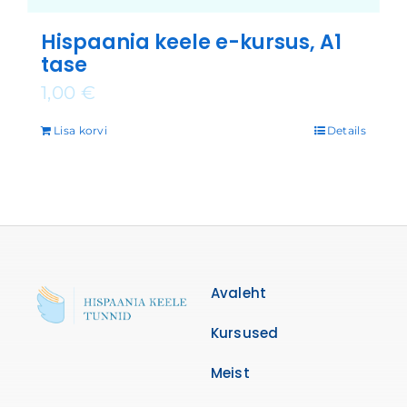
Hispaania keele e-kursus, A1
tase
1,00
€
Lisa korvi
Details
Avaleht
Kursused
Meist