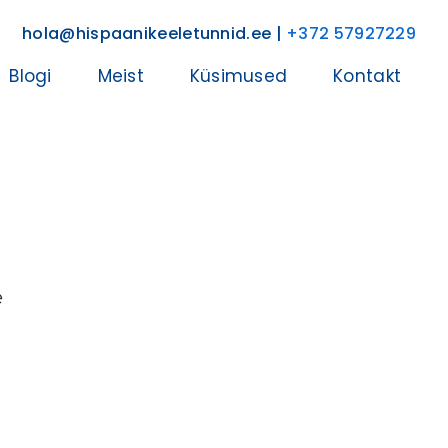
hola@hispaanikeeletunnid.ee |
+372 57927229
Blogi
Meist
Küsimused
Kontakt
e