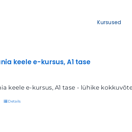
Kursused
nia keele e-kursus, A1 tase
ia keele e-kursus, A1 tase - lühike kokkuvõt
Details