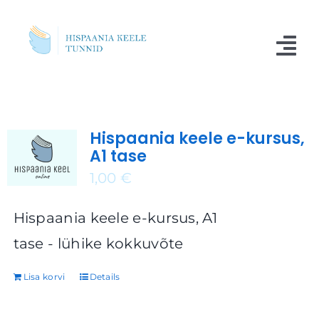
Skip
to
Tog
content
Nav
Kursused
Hispaania keele e-kursus,
Blogi
A1 tase
Meist
1,00
€
Küsimused
Hispaania keele e-kursus, A1
tase - lühike kokkuvõte
Kontakt
Lisa korvi
Details