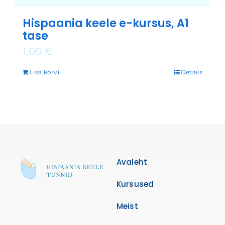
Hispaania keele e-kursus, A1
tase
1,00
€
Lisa korvi
Details
Avaleht
Kursused
Meist