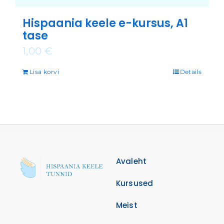
Hispaania keele e-kursus, A1
tase
1,00
€
Lisa korvi
Details
Avaleht
Kursused
Meist