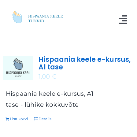
Skip
to
Tog
content
Nav
Kursused
Hispaania keele e-kursus,
Blogi
A1 tase
Meist
1,00
€
Küsimused
Hispaania keele e-kursus, A1
tase - lühike kokkuvõte
Kontakt
Lisa korvi
Details