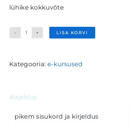
lühike kokkuvõte
Hispaania
LISA KORVI
keele
e-
Kategooria:
e-kursused
kursus,
A1
tase
Kirjeldus
kogus
pikem sisukord ja kirjeldus