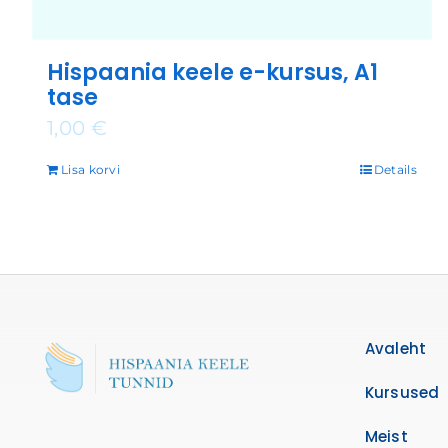
Hispaania keele e-kursus, A1
tase
1,00
€
Lisa korvi
Details
Avaleht
Kursused
Meist