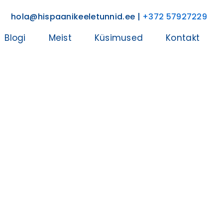
hola@hispaanikeeletunnid.ee |
+372 57927229
Blogi
Meist
Küsimused
Kontakt