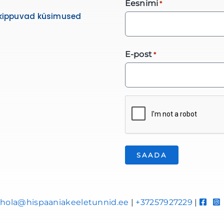
Eesnimi
*
kippuvad küsimused
E-post
*
*
hola@hispaaniakeeletunnid.ee
|
+37257927229
|