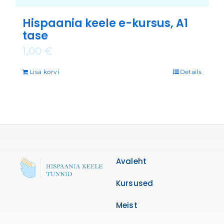
Hispaania keele e-kursus, A1
tase
1,00
€
Lisa korvi
Details
Avaleht
Kursused
Meist