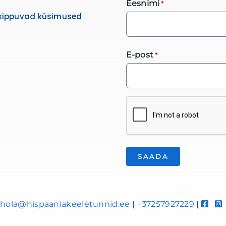
Eesnimi
*
kippuvad küsimused
E-post
*
*
hola@hispaaniakeeletunnid.ee
|
+37257927229
|