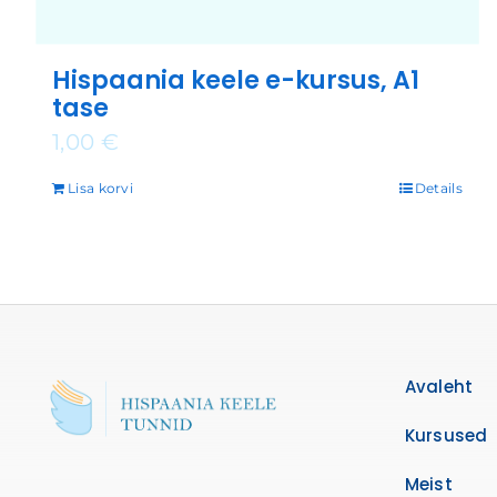
Hispaania keele e-kursus, A1
tase
1,00
€
Lisa korvi
Details
Avaleht
Kursused
Meist