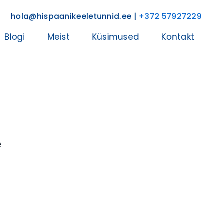
hola@hispaanikeeletunnid.ee |
+372 57927229
Blogi
Meist
Küsimused
Kontakt
e