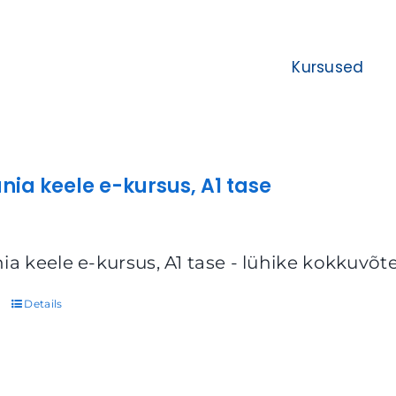
Kursused
nia keele e-kursus, A1 tase
ia keele e-kursus, A1 tase - lühike kokkuvõt
Details