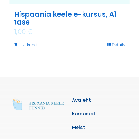
Hispaania keele e-kursus, A1
tase
1,00
€
Lisa korvi
Details
Avaleht
Kursused
Meist