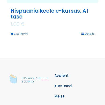
Hispaania keele e-kursus, A1
tase
1,00
€
Lisa korvi
Details
Avaleht
Kursused
Meist