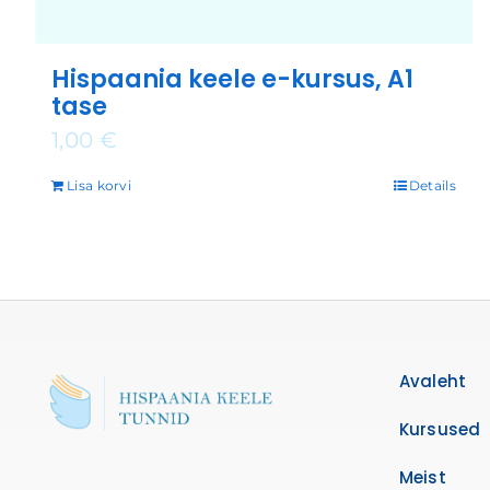
Hispaania keele e-kursus, A1
tase
1,00
€
Lisa korvi
Details
Avaleht
Kursused
Meist