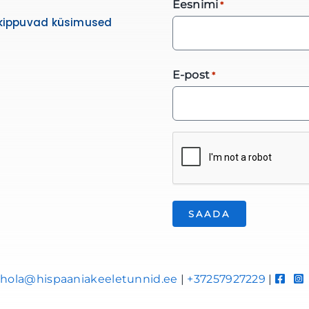
Eesnimi
*
kippuvad küsimused
E-post
*
*
hola@hispaaniakeeletunnid.ee
|
+37257927229
|