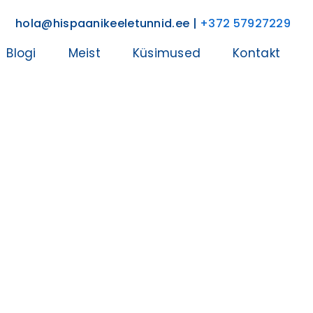
hola@hispaanikeeletunnid.ee |
+372 57927229
Blogi
Meist
Küsimused
Kontakt