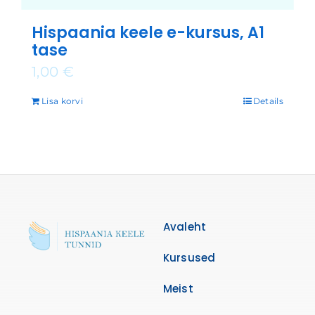
Hispaania keele e-kursus, A1
tase
1,00
€
Lisa korvi
Details
Avaleht
Kursused
Meist