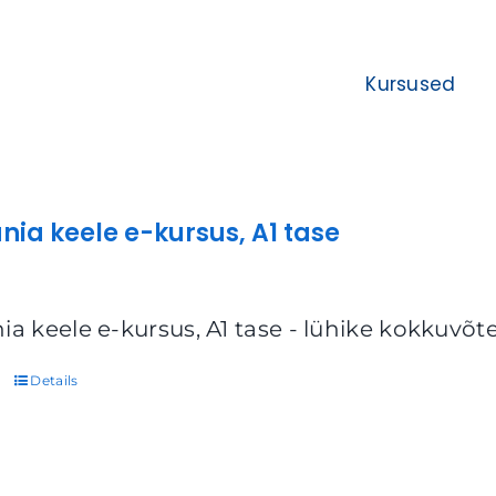
Kursused
nia keele e-kursus, A1 tase
ia keele e-kursus, A1 tase - lühike kokkuvõt
Details