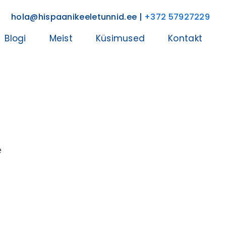
hola@hispaanikeeletunnid.ee |
+372 57927229
Blogi
Meist
Küsimused
Kontakt
e