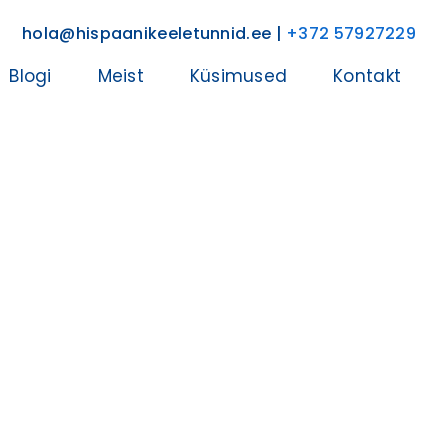
hola@hispaanikeeletunnid.ee |
+372 57927229
Blogi
Meist
Küsimused
Kontakt