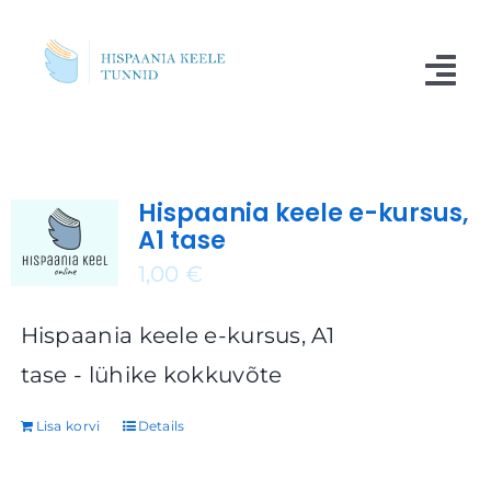
Skip
to
Tog
content
Nav
Kursused
Hispaania keele e-kursus,
Blogi
A1 tase
Meist
1,00
€
Küsimused
Hispaania keele e-kursus, A1
tase - lühike kokkuvõte
Kontakt
Lisa korvi
Details