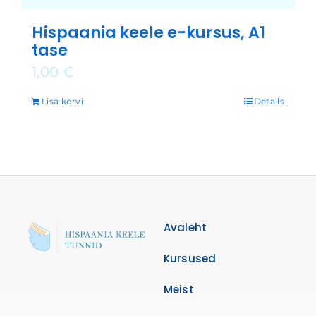
Hispaania keele e-kursus, A1
tase
1,00
€
Lisa korvi
Details
Avaleht
Kursused
Meist