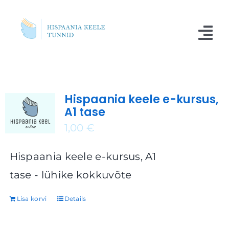
Skip
to
Tog
content
Nav
Kursused
Hispaania keele e-kursus,
Blogi
A1 tase
Meist
1,00
€
Küsimused
Hispaania keele e-kursus, A1
tase - lühike kokkuvõte
Kontakt
Lisa korvi
Details