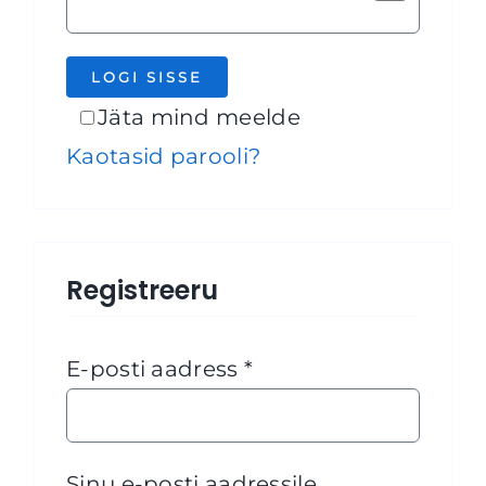
LOGI SISSE
Jäta mind meelde
Kaotasid parooli?
Registreeru
Nõutud
E-posti aadress
*
Sinu e-posti aadressile