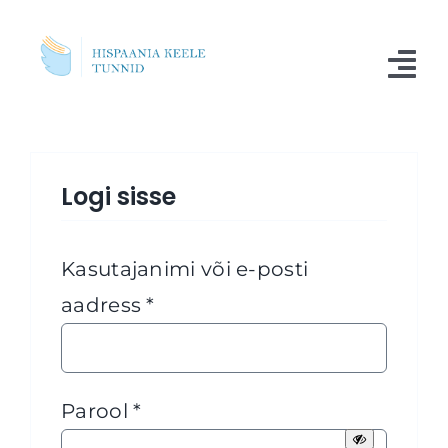
Skip
to
Tog
content
Nav
Kursused
Logi sisse
Blogi
Meist
Kasutajanimi või e-posti
Küsimused
Nõutud
aadress
*
Kontakt
Nõutud
Parool
*