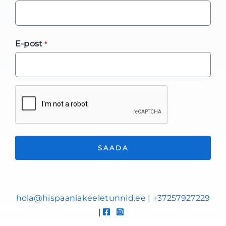
E-post
*
*
hola@hispaaniakeeletunnid.ee
|
+37257927229
|