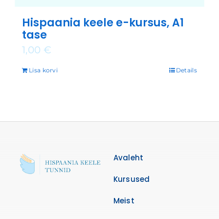
Hispaania keele e-kursus, A1
tase
1,00
€
Lisa korvi
Details
Avaleht
Kursused
Meist