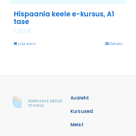
Hispaania keele e-kursus, A1
tase
1,00
€
Lisa korvi
Details
Avaleht
Kursused
Meist