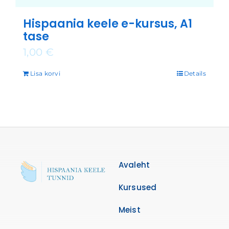
Hispaania keele e-kursus, A1
tase
1,00
€
Lisa korvi
Details
Avaleht
Kursused
Meist